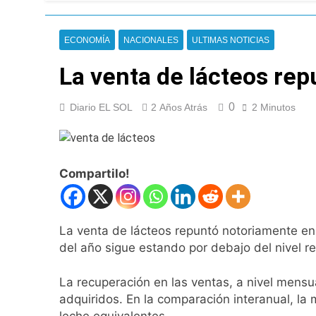
Nueva jornada nega
de los 450 puntos
15 Horas Atrás
ECONOMÍA
NACIONALES
ULTIMAS NOTICIAS
Jorge Macri conde
16 Horas Atrás
La venta de lácteos rep
Día Internacional 
17 Horas Atrás
0
Diario EL SOL
2 Años Atrás
2 Minutos
El frío polar se i
17 Horas Atrás
Día de San Cayetan
17 Horas Atrás
Compartilo!
El Senado aprobó l
17 Horas Atrás
Incidentes frente 
La venta de lácteos repuntó notoriamente en 
enfrentamientos
del año sigue estando por debajo del nivel 
1 Día Atrás
La Fiscalía rechaz
La recuperación en las ventas, a nivel mensu
1 Día Atrás
adquiridos. En la comparación interanual, la
67 barrios full LE