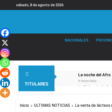
Saltar
sábado, 8 de agosto de 2026
al
contenido
NACIONALES
PROVINC
La noche del Afro 
9 Horas Atrás
TITULARES
La Diócesis de Qui
12 Horas Atrás
Figuras de la cult
Inicio
ULTIMAS NOTICIAS
La venta de lácteos 
14 Horas Atrás