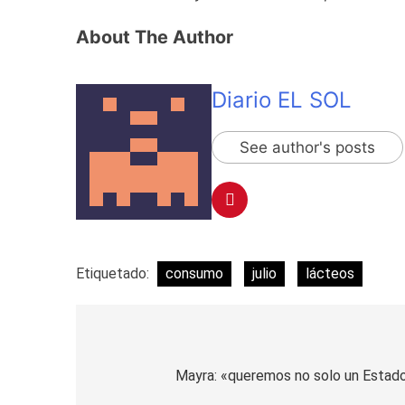
About The Author
Diario EL SOL
See author's posts
Etiquetado:
consumo
julio
lácteos
Navegación
de
Mayra: «queremos no solo un Estado 