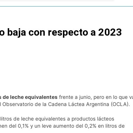
l Street y el riesgo país quedó al borde
nsables como «delincuentes anarquistas»
do baja con respecto a 2023
turas más bajas de la semana
a los argentinos
ro capítulo
rivada: hubo detenidos y
s de leche equivalentes
frente a junio, pero en lo que v
el Observatorio de la Cadena Láctea Argentina (OCLA).
litros de leche equivalentes a productos lácteos
en del 0,1% y un leve aumento del 0,2% en litros de