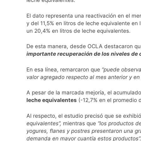
leche equivalentes.
1 Día Atrás
El temporal se des
El dato representa una reactivación en el me
1 Día Atrás
y del 11,5% en litros de leche equivalente e
Kicillof marchó co
un 20,4% en litros de leche equivalentes.
1 Día Atrás
Renunció el subse
De esta manera, desde OCLA destacaron q
1 Día Atrás
importante recuperación de los niveles de
Candela Arizaga 
1 Día Atrás
En esa línea, remarcaron que
“puede observar
La Libertad Avanza
valor agregado respecto al mes anterior y en 
1 Día Atrás
Masiva movilizació
A pesar de la marcada mejoría, el acumulado
1 Día Atrás
leche equivalentes
(-12,7% en el promedio di
La Diócesis de Qui
1 Día Atrás
Al respecto, el estudio precisó que se exhibi
La Línea 148 pasó
equivalentes”,
mientras que
“los productos d
1 Día Atrás
yogures, flanes y postres presentaron una gr
demanda en mayor cuantía estos productos”