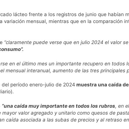
pide del AMBA: cuándo dejará de llover y llega una ola de fr
rcado lácteo frente a los registros de junio que habían
n la variación mensual, mientras que en la comparación 
ntra la Ley de Propiedad Privada de Milei
cretario de Seguridad de Quilmes, Hernán Ocampo, tras la dif
ue
“claramente puede verse que en julio 2024 el valor se
 consumo”.
confirmó que tuvo un «brote psicótico» por consumo con F
se en el último mes un importante recupero en todos lo
 consiguió la mayoría y rechazó el pedido del peronismo de 
el mensual interanual, aumento de las tres principales 
n al Congreso contra el proyecto oficial de Ley de Propieda
 del período enero-julio de 2024
muestra una caída del
ario).
lmes celebra la fiesta de San Cayetano
ó
“una caída muy importante en todos los rubros
, en e
 a ser operada por La Central de Vicente López
e mayor valor agregado y unitario como quesos de pasta
an caída asociada a las subas de precios y al retraso en
.