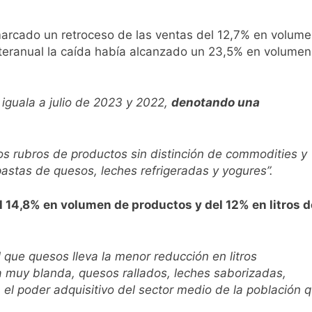
ío con mínimas cercanas a 1°C
 marcado un retroceso de las ventas del 12,7% en volum
interanual la caída había alcanzado un 23,5% en volumen
usión de chats privados
 iguala a julio de 2023 y 2022,
denotando una
acundo Moyano
s rubros de productos sin distinción de commodities y
girar el proyecto a comisión
pastas de quesos, leches refrigeradas y yogures”.
d Privada
 14,8% en volumen de productos y del 12% en litros d
l que quesos lleva la menor reducción en litros
 muy blanda, quesos rallados, leches saborizadas,
 el poder adquisitivo del sector medio de la población 