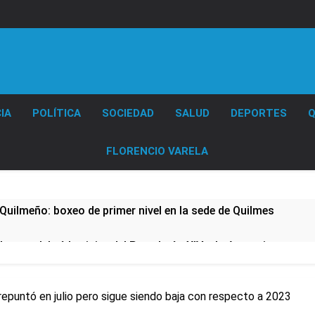
Diario EL SOL
IA
POLÍTICA
SOCIEDAD
SALUD
DEPORTES
Q
FLORENCIO VARELA
Quilmeño: boxeo de primer nivel en la sede de Quilmes
lmes celebró la visita del Papa León XIV a la Argentina
ura se sumaron a la marcha frente al Congreso contra la Ley 
repuntó en julio pero sigue siendo baja con respecto a 2023