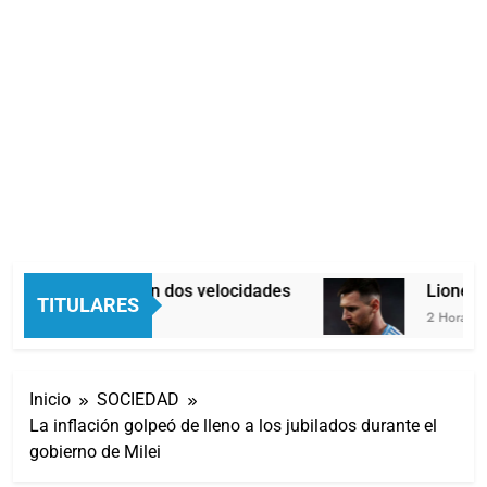
Economía en dos velocidades
Lionel Me
TITULARES
2 Horas Atrás
2 Horas Atrá
Inicio
SOCIEDAD
La inflación golpeó de lleno a los jubilados durante el
gobierno de Milei