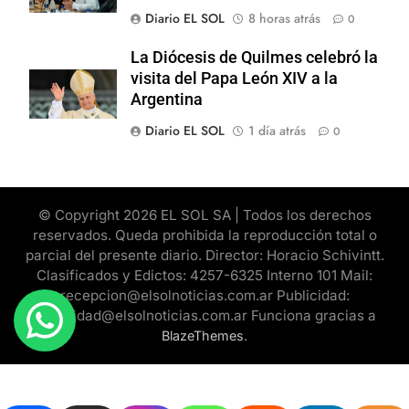
Diario EL SOL
8 horas atrás
0
La Diócesis de Quilmes celebró la
visita del Papa León XIV a la
Argentina
Diario EL SOL
1 día atrás
0
© Copyright 2026 EL SOL SA | Todos los derechos
reservados. Queda prohibida la reproducción total o
parcial del presente diario. Director: Horacio Schivintt.
Clasificados y Edictos: 4257-6325 Interno 101 Mail:
recepcion@elsolnoticias.com.ar Publicidad:
publicidad@elsolnoticias.com.ar Funciona gracias a
.
BlazeThemes