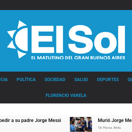
Diario EL SOL
CIA
POLÍTICA
SOCIEDAD
SALUD
DEPORTES
Q
FLORENCIO VARELA
dre Jorge Messi
Murió Jorge Messi, padre de 
16 Horas Atrás