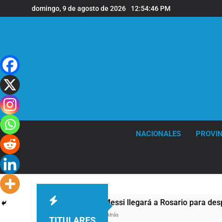
Saltar
domingo, 9 de agosto de 2026
12:54:47 PM
al
contenido
NACIONALES
PROVIN
Lionel Messi llegará a Rosario para despedir a su pa
12 Horas Atrás
TITULARES