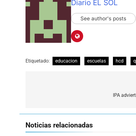
Diario EL SOL
See author's posts
Etiquetado:
educacion
escuelas
hcd
q
Navegación
de
IPA advier
entradas
Noticias relacionadas