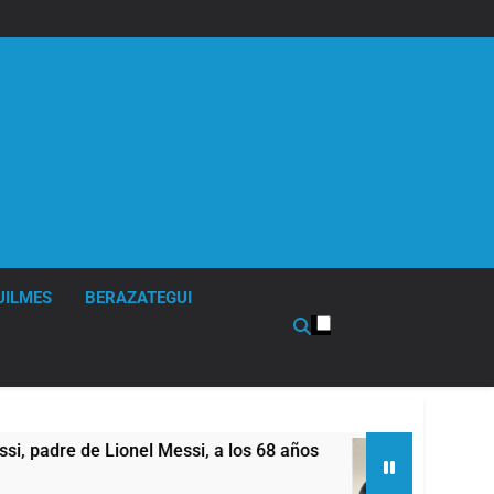
UILMES
BERAZATEGUI
Lionel Messi, a los 68 años
Thiago Medina fu
17 Horas Atrás