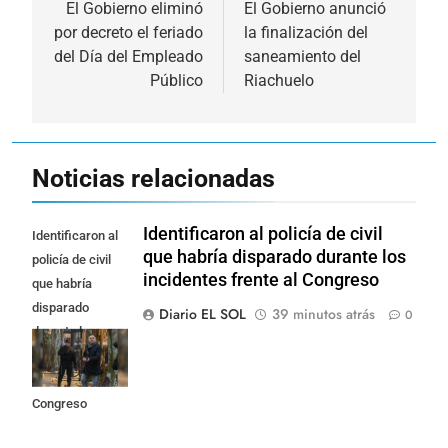
de
El Gobierno eliminó
El Gobierno anunció
por decreto el feriado
la finalización del
entradas
del Día del Empleado
saneamiento del
Público
Riachuelo
Noticias relacionadas
Identificaron al policía de civil
Identificaron al
que habría disparado durante los
policía de civil
incidentes frente al Congreso
que habría
disparado
Diario EL SOL
39 minutos atrás
0
durante los
incidentes
frente al
Congreso