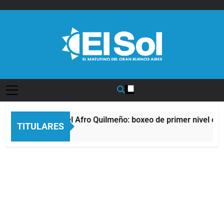
Saltar
al
contenido
Diario EL SOL
La noche del Afro Quilmeño: boxeo de primer nivel en l
TITULARES
11 Horas Atrás