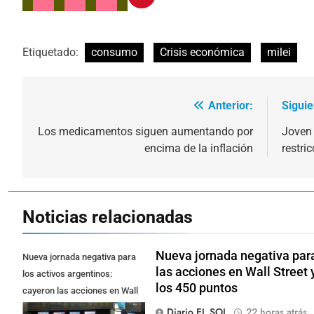
Etiquetado:
consumo
Crisis económica
milei
Anterior:
Siguie
Navegación
de
Los medicamentos siguen aumentando por
Joven 
encima de la inflación
restri
entradas
Noticias relacionadas
Nueva jornada negativa para
Nueva jornada negativa para
las acciones en Wall Street 
los activos argentinos:
los 450 puntos
cayeron las acciones en Wall
Street y el riesgo país quedó al
Diario EL SOL
22 horas atrás