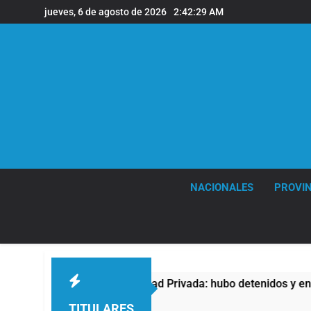
Saltar
jueves, 6 de agosto de 2026
2:42:30 AM
al
contenido
NACIONALES
PROVIN
ey de Propiedad Privada: hubo detenidos y enfrentamientos
TITULARES