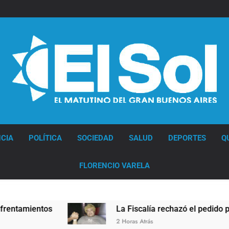
Diario EL SOL
CIA
POLÍTICA
SOCIEDAD
SALUD
DEPORTES
Q
FLORENCIO VARELA
La Fiscalía rechazó el pedido para suspender el ju
2 Horas Atrás