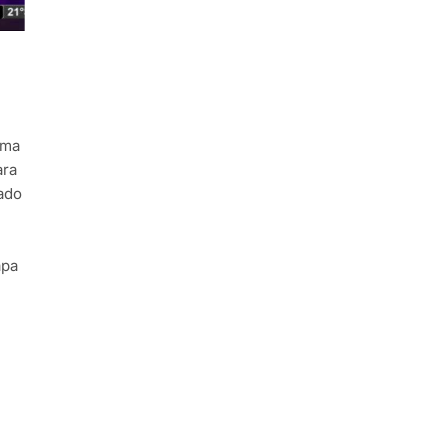
ama
ara
ado
apa