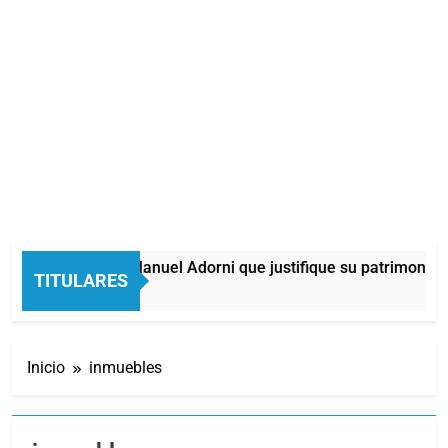
ticia pidió a Manuel Adorni que justifique su patrimonio en un
TITULARES
tos Atrás
Inicio
inmuebles