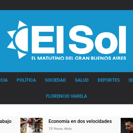
Diario EL SOL
CIA
POLÍTICA
SOCIEDAD
SALUD
DEPORTES
Q
FLORENCIO VARELA
Economía en dos velocidades
Lionel Mess
15 Horas Atrás
16 Horas Atrás