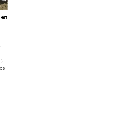
 en
s
as
tos
n