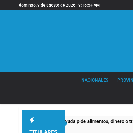
Saltar
domingo, 9 de agosto de 2026
9:16:55 AM
al
contenido
NACIONALES
PROVIN
es buscan ayuda pide alimentos, dinero o trabajo
TITULARES