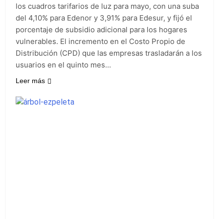
fiesta de San
23 Horas Atrás
los cuadros tarifarios de luz para mayo, con una suba
Cayetano
La Línea 148 pasó a
del 4,10% para Edenor y 3,91% para Edesur, y fijó el
ser operada por La
porcentaje de subsidio adicional para los hogares
Central de Vicente
24 Horas Atrás
vulnerables. El incremento en el Costo Propio de
López
La Municipalidad de
Distribución (CPD) que las empresas trasladarán a los
Quilmes limpió
usuarios en el quinto mes…
sumideros y
24 Horas Atrás
desagües en medio
Transporte: un
Leer más
de las lluvias
asistente virtual para
consultar
1 Día Atrás
infracciones en
segundos