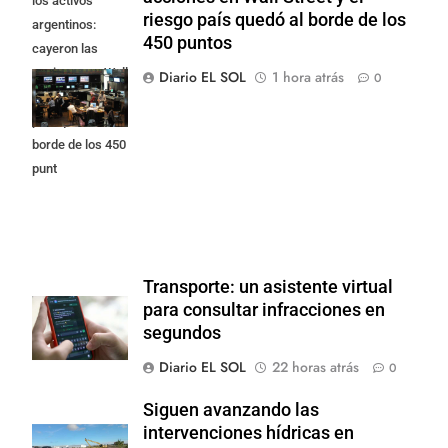
los activos
riesgo país quedó al borde de los
argentinos:
450 puntos
cayeron las
acciones en Wall
Diario EL SOL
1 hora atrás
0
Street y el riesgo
país quedó al
borde de los 450
punt
Transporte: un asistente virtual
para consultar infracciones en
segundos
Diario EL SOL
22 horas atrás
0
Siguen avanzando las
intervenciones hídricas en