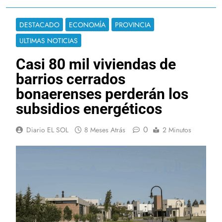
DESTACADO
ECONOMÍA
PROVINCIA
ULTIMAS NOTICIAS
Casi 80 mil viviendas de
barrios cerrados
bonaerenses perderán los
subsidios energéticos
0
Diario EL SOL
8 Meses Atrás
2 Minutos