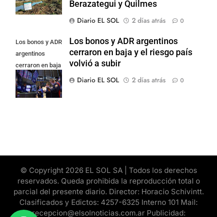
Berazategui y Quilmes
Diario EL SOL
2 días atrás
0
Los bonos y ADR argentinos
Los bonos y ADR
cerraron en baja y el riesgo país
argentinos
volvió a subir
cerraron en baja
y el riesgo país
Diario EL SOL
2 días atrás
0
volvió a subir
© Copyright 2026 EL SOL SA | Todos los derechos
reservados. Queda prohibida la reproducción total o
parcial del presente diario. Director: Horacio Schivintt.
Clasificados y Edictos: 4257-6325 Interno 101 Mail:
recepcion@elsolnoticias.com.ar Publicidad: