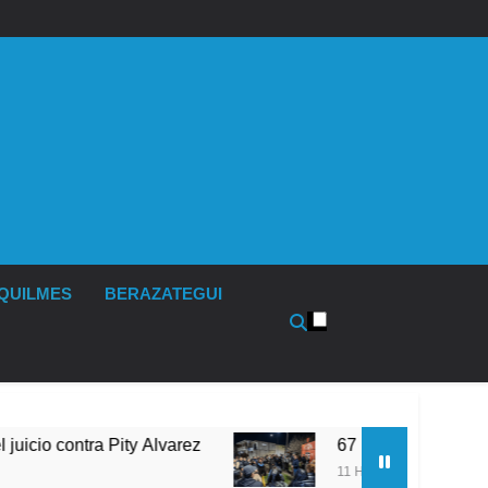
QUILMES
BERAZATEGUI
67 barrios full LED en Florencio Varela
11 Horas Atrás