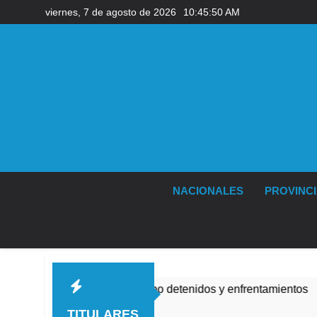
Saltar
viernes, 7 de agosto de 2026
10:45:52 AM
al
contenido
NACIONALES
PROVINC
ubo detenidos y enfrentamientos
La Fiscalía re
10 Horas Atrás
TITULARES