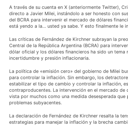
Central de Vicente
22 Horas Atrás
López
A través de su cuenta en X (anteriormente Twitter), Cr
La Municipalidad de
directo a Javier Milei, instándolo a ser honesto con sus
Quilmes limpió
del BCRA para intervenir el mercado de dólares financie
sumideros y
22 Horas Atrás
desagües en medio
está yendo a la… usted ya sabe. Y esto finalmente le i
Transporte: un
de las lluvias
asistente virtual para
Las críticas de Fernández de Kirchner subrayan la pre
consultar
23 Horas Atrás
infracciones en
Central de la República Argentina (BCRA) para interven
Una gran
segundos
dólar oficial y los dólares financieros ha sido un tem
convocatoria en la
incertidumbre y presión inflacionaria.
obra teatral «Los
24 Horas Atrás
Abuelos No Mienten»
La política de «emisión cero» del gobierno de Milei b
para controlar la inflación. Sin embargo, los detracto
estabilizar el tipo de cambio y controlar la inflación, 
contraproducentes. La intervención en el mercado de 
vista por muchos como una medida desesperada que pod
problemas subyacentes.
La declaración de Fernández de Kirchner resalta la ten
estrategias para manejar la inflación y la brecha camb