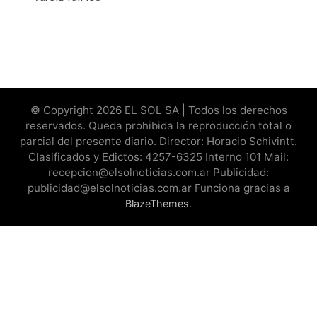
© Copyright 2026 EL SOL SA | Todos los derechos
reservados. Queda prohibida la reproducción total o
parcial del presente diario. Director: Horacio Schivintt.
Clasificados y Edictos: 4257-6325 Interno 101 Mail:
recepcion@elsolnoticias.com.ar Publicidad:
publicidad@elsolnoticias.com.ar Funciona gracias a
.
BlazeThemes