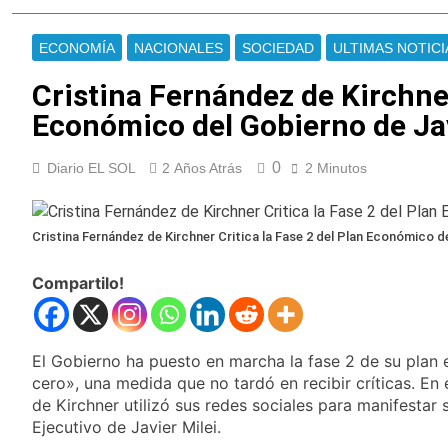
llover y llega una ola
Kicillof marchó
de frío con mínimas
contra la Ley de
cercanas a 1°C
ECONOMÍA
NACIONALES
SOCIEDAD
ULTIMAS NOTICI
Propiedad Privada de
19 Horas Atrás
Milei
Renunció el
Cristina Fernández de Kirchner
subsecretario de
Económico del Gobierno de Jav
Seguridad de
20 Horas Atrás
Quilmes, Hernán
Candela Arizaga
Ocampo, tras la
0
Diario EL SOL
2 Años Atrás
confirmó que tuvo un
2 Minutos
difusión de chats
«brote psicótico» por
20 Horas Atrás
privados
consumo con
La Libertad Avanza
Facundo Moyano
consiguió la mayoría
Cristina Fernández de Kirchner Critica la Fase 2 del Plan Económico de
y rechazó el pedido
20 Horas Atrás
del peronismo de
Compartilo!
Masiva movilización
girar el proyecto a
al Congreso contra el
comisión
proyecto oficial de
21 Horas Atrás
Ley de Propiedad
La Diócesis de
Privada
El Gobierno ha puesto en marcha la fase 2 de su plan 
Quilmes celebra la
cero», una medida que no tardó en recibir críticas. En
fiesta de San
21 Horas Atrás
de Kirchner utilizó sus redes sociales para manifestar
Cayetano
La Línea 148 pasó a
Ejecutivo de Javier Milei.
ser operada por La