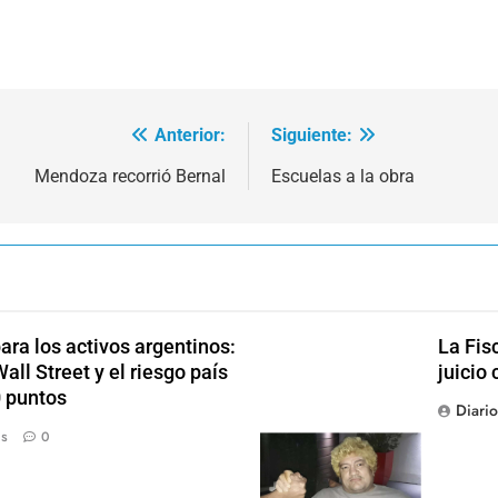
Anterior:
Siguiente:
Mendoza recorrió Bernal
Escuelas a la obra
ra los activos argentinos:
La Fis
ll Street y el riesgo país
juicio 
0 puntos
Diari
ás
0