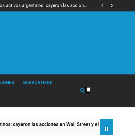
ron a la marcha frente al Congreso contra la
Ley de Propiedad Privada
los activos argentinos: cayeron las acciones
 riesgo país quedó al borde de los 450 puntos
isturbios frente al Congreso y calificó a los
ponsables como «delincuentes anarquistas»
de la Cerveza: los tres secretos para servirla
correctamente
ron a la marcha frente al Congreso contra la
Ley de Propiedad Privada
los activos argentinos: cayeron las acciones
 riesgo país quedó al borde de los 450 puntos
isturbios frente al Congreso y calificó a los
ponsables como «delincuentes anarquistas»
de la Cerveza: los tres secretos para servirla
correctamente
UILMES
BERAZATEGUI
ayeron las acciones en Wall Street y el riesgo país quedó al bo