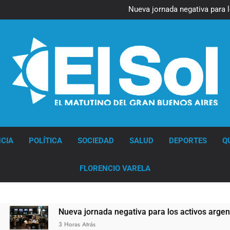
Figuras de la cultura se suma
Nueva jornada negativa para 
en Wall Street y el
Jorge Macri condenó los d
res
Día Internacional 
Figuras de la cultura se suma
Nueva jornada negativa para 
en Wall Street y el
Jorge Macri condenó los d
res
Día Internacional 
Diario EL SOL
CIA
POLÍTICA
SOCIEDAD
SALUD
DEPORTES
Q
FLORENCIO VARELA
Nueva jornada negativa para los activos argentinos: c
3 Horas Atrás