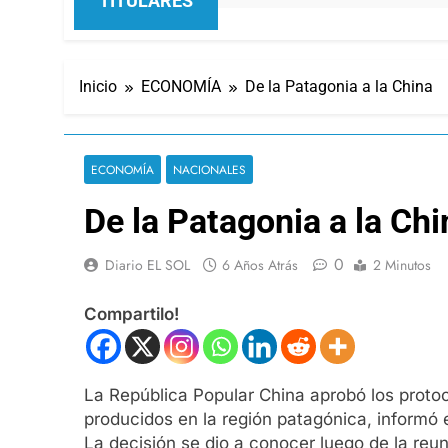
TITULARES
Inicio
ECONOMÍA
De la Patagonia a la China
ECONOMÍA
NACIONALES
De la Patagonia a la Chi
0
Diario EL SOL
6 Años Atrás
2 Minutos
Compartilo!
La República Popular China aprobó los protoco
producidos en la región patagónica, informó e
La decisión se dio a conocer luego de la reu