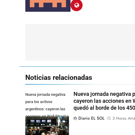
Navegación
de
entradas
Noticias relacionadas
Nueva jornada negativa pa
Nueva jornada negativa
cayeron las acciones en Wa
para los activos
quedó al borde de los 45
argentinos: cayeron las
acciones en Wall Street y
Diario EL SOL
3 Horas Atr
el riesgo país quedó al
borde de los 450 punt