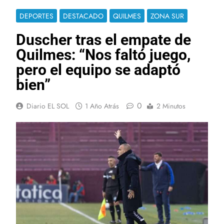
DEPORTES
DESTACADO
QUILMES
ZONA SUR
Duscher tras el empate de
Quilmes: “Nos faltó juego,
pero el equipo se adaptó
bien”
0
Diario EL SOL
1 Año Atrás
2 Minutos