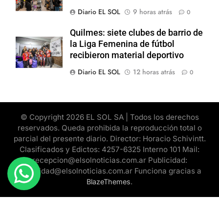
Diario EL SOL
9 horas atrás
0
Quilmes: siete clubes de barrio de
la Liga Femenina de fútbol
recibieron material deportivo
Diario EL SOL
12 horas atrás
0
© Copyright 2026 EL SOL SA | Todos los derechos
reservados. Queda prohibida la reproducción total o
parcial del presente diario. Director: Horacio Schivintt.
Clasificados y Edictos: 4257-6325 Interno 101 Mail:
recepcion@elsolnoticias.com.ar Publicidad:
publicidad@elsolnoticias.com.ar Funciona gracias a
.
BlazeThemes