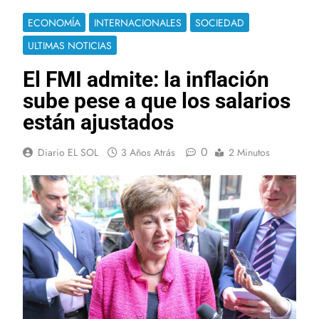
ECONOMÍA
INTERNACIONALES
SOCIEDAD
ULTIMAS NOTICIAS
El FMI admite: la inflación
sube pese a que los salarios
están ajustados
0
Diario EL SOL
3 Años Atrás
2 Minutos