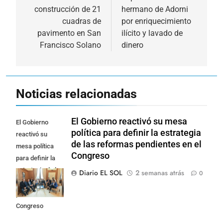
construcción de 21
hermano de Adorni
entradas
cuadras de
por enriquecimiento
pavimento en San
ilícito y lavado de
Francisco Solano
dinero
Noticias relacionadas
El Gobierno reactivó su mesa
El Gobierno
política para definir la estrategia
reactivó su
de las reformas pendientes en el
mesa política
Congreso
para definir la
estrategia de las
Diario EL SOL
2 semanas atrás
0
reformas
pendientes en el
Congreso