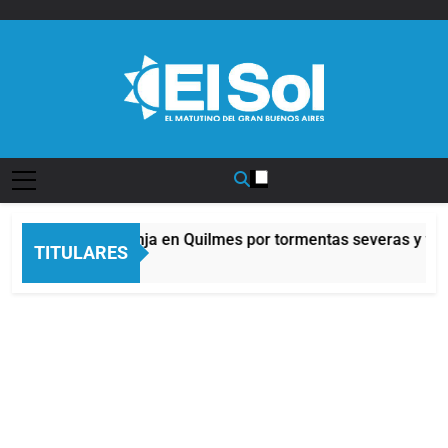
Saltar
al
contenido
Diario EL SOL
Alerta naranja en Quilmes por tormentas severas y fuert
TITULARES
8 Horas Atrás