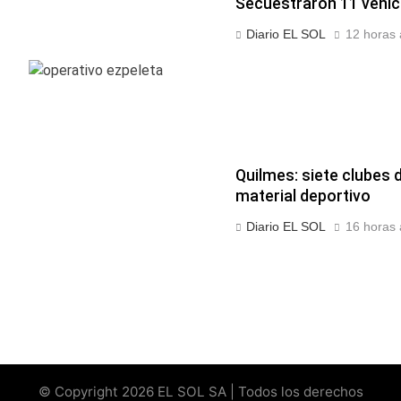
Secuestraron 11 vehícu
Diario EL SOL
12 horas 
Quilmes: siete clubes d
material deportivo
Diario EL SOL
16 horas 
© Copyright 2026 EL SOL SA | Todos los derechos