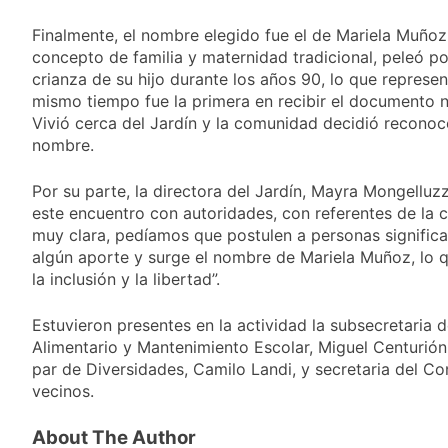
despedir a su padre
2 Días Atrás
Jorge Messi
Finalmente, el nombre elegido fue el de Mariela Muñoz,
Murió Jorge Messi,
concepto de familia y maternidad tradicional, peleó 
padre de Lionel
crianza de su hijo durante los años 90, lo que represen
Messi, a los 68 años
2 Días Atrás
mismo tiempo fue la primera en recibir el documento n
Thiago Medina fue
Vivió cerca del Jardín y la comunidad decidió reconocer
imputado
nombre.
formalmente por
2 Días Atrás
abuso sexual
La CGT y las dos
Por su parte, la directora del Jardín, Mayra Mongellu
CTA profundizan su
este encuentro con autoridades, con referentes de la c
plan de lucha con
2 Días Atrás
nuevas marchas
muy clara, pedíamos que postulen a personas signific
contra el Gobierno
algún aporte y surge el nombre de Mariela Muñoz, lo q
la inclusión y la libertad”.
Estuvieron presentes en la actividad la subsecretaria d
Alimentario y Mantenimiento Escolar, Miguel Centurión;
par de Diversidades, Camilo Landi, y secretaria del C
vecinos.
About The Author