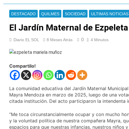
Oeste
Secuestraron 11
vehículos durante un
DESTACADO
QUILMES
SOCIEDAD
ULTIMAS NOTICIAS
operativo de tránsito
12 Horas Atrás
en Ezpeleta
El embajador
El Jardín Maternal de Ezpelet
argentino en Brasil
llegó para reunirse
12 Horas Atrás
con Quirno
0
Diario EL SOL
8 Meses Atrás
4 Minutos
Quilmes lo dejó
escapar y empató 1 a
1 con Almagro
13 Horas Atrás
Las ventas
Compartilo!
minoristas cayeron
3,8% en julio
14 Horas Atrás
Quilmes: siete clubes
de barrio de la Liga
La comunidad educativa del Jardín Maternal Municipal 
Femenina de fútbol
16 Horas Atrás
Mayra Mendoza en marzo de 2025, luego de una votac
recibieron material
Consejo Federal del
citada institución. Del acto participaron la intendenta 
deportivo
Trabajo: un nuevo
reclamo por el
17 Horas Atrás
“Me toca circunstancialmente ocupar y con mucho honor
respeto al
Boca oficializó la
y la voluntad política de nuestra compañera Mayra, q
federalismo
llegada de Enner
espacios para que nuestras infancias, nuestros niños y