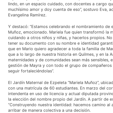
Valencia
18 Horas Atrás
lindo, en un espacio cuidado, con docentes a cargo q
Carlos Balor y
muchísimo amor y doy cuenta de eso”, sostuvo Eva, ac
monseñor Tissera en
Evangelina Ramírez.
la celebración por
20 Horas Atrás
San Cayetano
La bronquiolitis es
Y destacó: “Estamos celebrando el nombramiento de est
una infección
Muñoz, emocionado. Mariela fue quien transformó la m
respiratoria aguda en
21 Horas Atrás
cuidando a otros niños y niñas, y hacerlos propios. No 
los bebés
El último adiós al
tener su documento con su nombre e identidad garanti
papá de Leo Messi
que en Mario quiero agradecer a toda la familia de Mari
22 Horas Atrás
que a lo largo de nuestra historia en Quilmes, y en la
Quilmes recibe a
maternidades y de comunidades sean más sensibles, em
Almagro con la mira
gestión de Mayra y con todo el grupo de compañero
puesta en el Reducido
22 Horas Atrás
seguir fortaleciéndolas”.
La crisis económica
también llega a los
El Jardín Maternal de Ezpeleta “Mariela Muñoz”, ubicad
templos: casi la
1 Día Atrás
con una matrícula de 60 estudiantes. En marzo del corri
mitad de quienes
Economía en dos
buscan ayuda pide
intendenta en uso de licencia y actual diputada provin
velocidades
alimentos, dinero o
la elección del nombre propio del Jardín. A partir de e
2 Días Atrás
trabajo
“Construyendo nuestra identidad: hacemos camino al 
Lionel Messi llegará a
arribar de manera colectiva a una decisión.
Rosario para