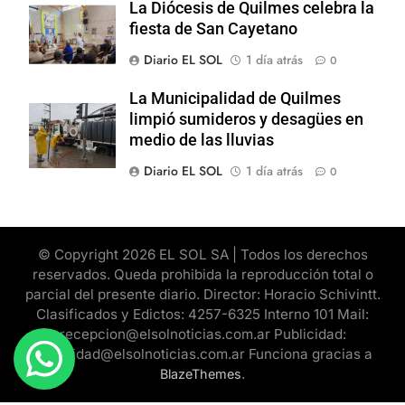
La Diócesis de Quilmes celebra la
fiesta de San Cayetano
Diario EL SOL
1 día atrás
0
La Municipalidad de Quilmes
limpió sumideros y desagües en
medio de las lluvias
Diario EL SOL
1 día atrás
0
© Copyright 2026 EL SOL SA | Todos los derechos
reservados. Queda prohibida la reproducción total o
parcial del presente diario. Director: Horacio Schivintt.
Clasificados y Edictos: 4257-6325 Interno 101 Mail:
recepcion@elsolnoticias.com.ar Publicidad:
publicidad@elsolnoticias.com.ar Funciona gracias a
.
BlazeThemes