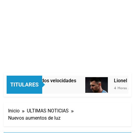
Economía en dos velocidades
Lionel Mess
TITULARES
3 Horas Atrás
4 Horas Atrás
Inicio
ULTIMAS NOTICIAS
Nuevos aumentos de luz