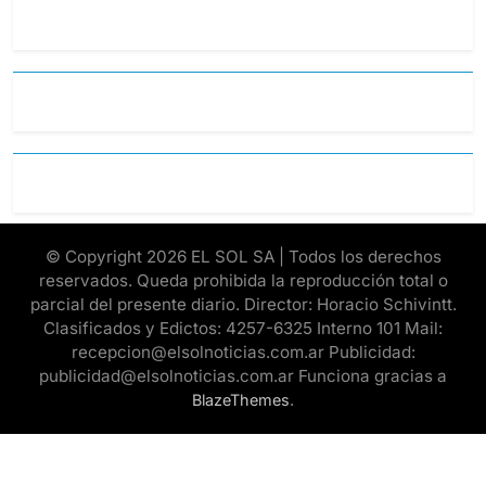
© Copyright 2026 EL SOL SA | Todos los derechos
reservados. Queda prohibida la reproducción total o
parcial del presente diario. Director: Horacio Schivintt.
Clasificados y Edictos: 4257-6325 Interno 101 Mail:
recepcion@elsolnoticias.com.ar Publicidad:
publicidad@elsolnoticias.com.ar Funciona gracias a
.
BlazeThemes