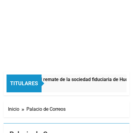
ticia ordenó el remate de la sociedad fiduciaria de Hudson P
TITULARES
Atrás
Inicio
Palacio de Correos