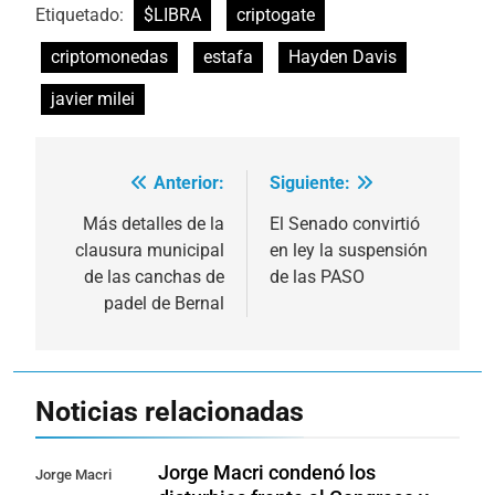
Etiquetado:
$LIBRA
criptogate
criptomonedas
estafa
Hayden Davis
javier milei
Anterior:
Siguiente:
Navegación
de
Más detalles de la
El Senado convirtió
clausura municipal
en ley la suspensión
entradas
de las canchas de
de las PASO
padel de Bernal
Noticias relacionadas
Jorge Macri condenó los
Jorge Macri