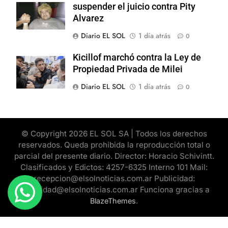
suspender el juicio contra Pity
Alvarez
Diario EL SOL
1 día atrás
0
Kicillof marchó contra la Ley de
Propiedad Privada de Milei
Diario EL SOL
1 día atrás
0
© Copyright 2026 EL SOL SA | Todos los derechos
reservados. Queda prohibida la reproducción total o
parcial del presente diario. Director: Horacio Schivintt.
Clasificados y Edictos: 4257-6325 Interno 101 Mail:
recepcion@elsolnoticias.com.ar Publicidad:
publicidad@elsolnoticias.com.ar Funciona gracias a
.
BlazeThemes