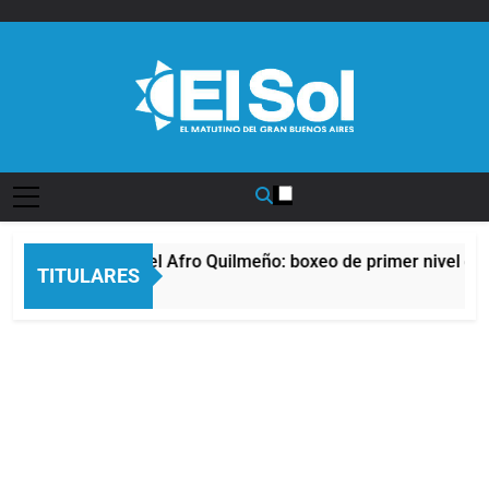
Saltar
al
contenido
Diario EL SOL
La noche del Afro Quilmeño: boxeo de primer nivel en l
TITULARES
9 Horas Atrás