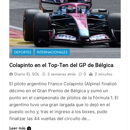
DEPORTES
INTERNACIONALES
Colapinto en el Top-Ten del GP de Bélgica
Diario EL SOL
3 semanas atrás
0
2 minutos
El piloto argentino Franco Colapinto (Alpine) finalizó
décimo en el Gran Premio de Bélgica y sumó un
punto en el campeonato de pilotos de la Fórmula 1. El
argentino tuvo una gran largada que lo dejó en el
puesto ocho y, tras el ingreso a los boxes, pudo
finalizar las 44 vueltas del circuito de…
Leer más