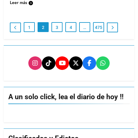
Leer más
1
2
3
4
…
475
A un solo click, lea el diario de hoy !!