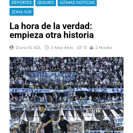
DEPORTES
QUILMES
ULTIMAS NOTICIAS
ZONA SUR
La hora de la verdad:
empieza otra historia
0
Diario EL SOL
3 Años Atrás
2 Minutos