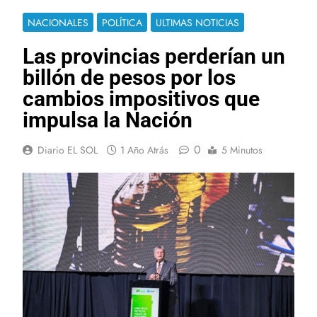
NACIONALES
POLÍTICA
ULTIMAS NOTICIAS
Las provincias perderían un
billón de pesos por los
cambios impositivos que
impulsa la Nación
0
Diario EL SOL
1 Año Atrás
5 Minutos