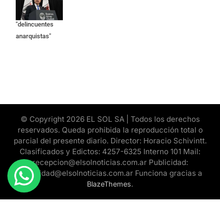
responsables
como
"delincuentes
anarquistas"
© Copyright 2026 EL SOL SA | Todos los derechos
reservados. Queda prohibida la reproducción total o
parcial del presente diario. Director: Horacio Schivintt.
Clasificados y Edictos: 4257-6325 Interno 101 Mail:
recepcion@elsolnoticias.com.ar Publicidad:
publicidad@elsolnoticias.com.ar Funciona gracias a
.
BlazeThemes