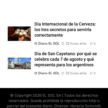
Día Internacional de la Cerveza:
los tres secretos para servirla
correctamente
Diario EL SOL
22 horas atrás
0
Día de San Cayetano: por qué se
celebra cada 7 de agosto y qué
representa para los argentinos
Diario EL SOL
23 horas atrás
0
© Copyright 2026 EL SOL SA | Todos los derechos
reservados. Queda prohibida la reproducción total o
parcial del presente diario. Director: Horacio Schivintt.