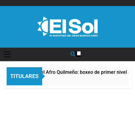
Saltar
al
contenido
Diario EL SOL
La noche del Afro Quilmeño: boxeo de primer nivel en l
TITULARES
15 Horas Atrás