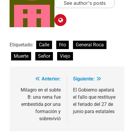
See author's posts
Etiquetado:
Calle
frio
General Roca
Muerte
Señor
Viejo
Anterior:
Siguiente:
Navegación
de
Milagro en el subte
El Gobierno apelará
B: una nena fue
el fallo que restituye
entradas
embestida por una
el feriado del 27 de
formación y
junio para estatales
sobrevivió