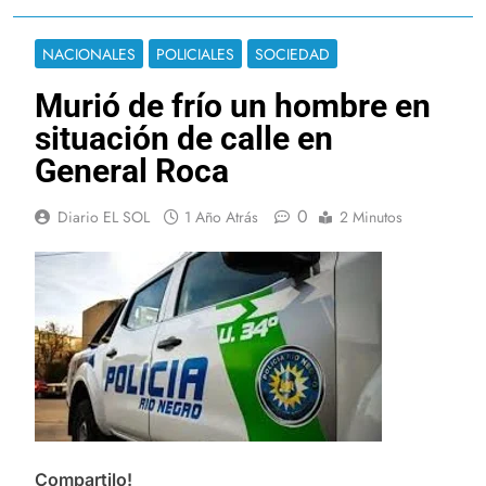
NACIONALES
POLICIALES
SOCIEDAD
Murió de frío un hombre en
situación de calle en
General Roca
0
Diario EL SOL
1 Año Atrás
2 Minutos
Compartilo!