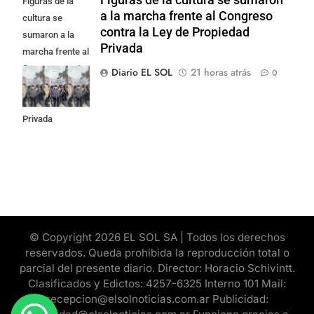
Figuras de la
a la marcha frente al Congreso
cultura se
contra la Ley de Propiedad
sumaron a la
Privada
marcha frente al
Congreso contra
Diario EL SOL
21 horas atrás
0
la Ley de
Propiedad
Privada
© Copyright 2026 EL SOL SA | Todos los derechos
reservados. Queda prohibida la reproducción total o
parcial del presente diario. Director: Horacio Schivintt.
Clasificados y Edictos: 4257-6325 Interno 101 Mail:
recepcion@elsolnoticias.com.ar Publicidad: