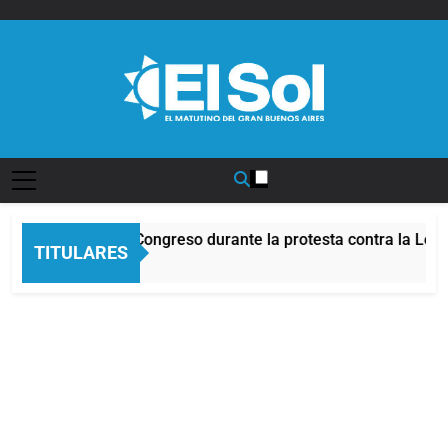
Saltar
al
contenido
Diario EL SOL
frente al Congreso durante la protesta contra la Ley de Propi
TITULARES