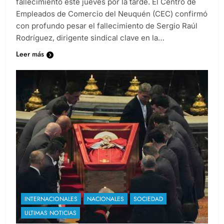
fallecimiento este jueves por la tarde. El Centro de
Empleados de Comercio del Neuquén (CEC) confirmó
con profundo pesar el fallecimiento de Sergio Raúl
Rodríguez, dirigente sindical clave en la…
Leer más
INTERNACIONALES
NACIONALES
SOCIEDAD
ULTIMAS NOTICIAS