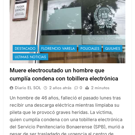
DESTACADO
FLORENCIO VARELA
POLICIALES
QUILMES
ULTIMAS NOTICIAS
Muere electrocutado un hombre que
cumplía condena con tobillera electrónica
Diario EL SOL
2 años atrás
0
2 minutos
Un hombre de 46 años, falleció el pasado lunes tras
recibir una descarga eléctrica mientras limpiaba su
pileta que le provocó graves heridas. La víctima,
quien cumplía condena con una tobillera electrónica
del Servicio Penitenciario Bonaerense (SPB), murió a
pesar de ser trasladado de urgencia al centro de