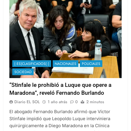
{:ES}CLASIFICADOS{:}
NACIONALES
POLICIALES
SOCIEDAD
“Stinfale le prohibió a Luque que opere a
Maradona”, reveló Fernando Burlando
Diario EL SOL
1 año atrás
0
2 minutos
El abogado Fernando Burlando afirmó que Víctor
Stinfale impidió que Leopoldo Luque interviniera
quirúrgicamente a Diego Maradona en la Clínica