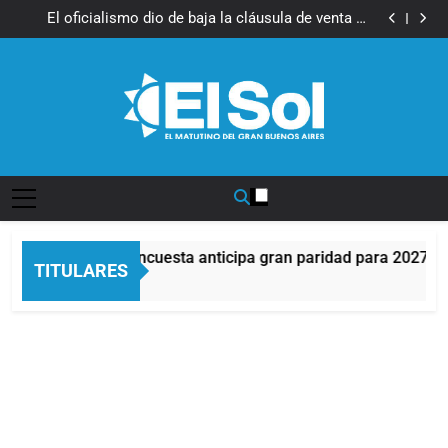
Una nueva encuesta anticipa gran paridad para 2027 y
Saltar
da un ganador para el balotaje
El oficialismo dio de baja la cláusula de venta de
al
tierras a extranjeros
Detuvieron en Quilmes a un hombre que amenazó a
Milei a través de TikTok
Veteranos de Guerra capacitan a agentes
contenido
municipales de Quilmes en la causa Malvinas
Una nueva encuesta anticipa gran paridad para 2027 y
da un ganador para el balotaje
El oficialismo dio de baja la cláusula de venta de
tierras a extranjeros
Detuvieron en Quilmes a un hombre que amenazó a
Milei a través de TikTok
Veteranos de Guerra capacitan a agentes
municipales de Quilmes en la causa Malvinas
Diario EL SOL
Una nueva encuesta anticipa gran paridad para 2027 y da
TITULARES
24 Minutos Atrás