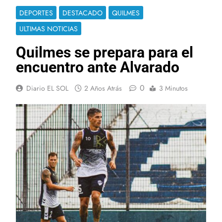
DEPORTES
DESTACADO
QUILMES
ULTIMAS NOTICIAS
Quilmes se prepara para el
encuentro ante Alvarado
0
Diario EL SOL
2 Años Atrás
3 Minutos