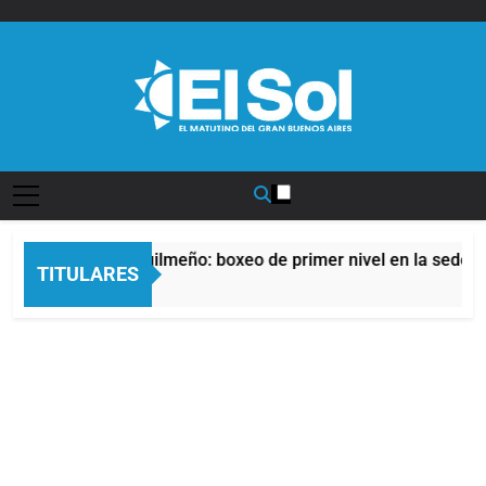
Saltar
al
contenido
Diario EL SOL
l Afro Quilmeño: boxeo de primer nivel en la sede de Quilmes
TITULARES