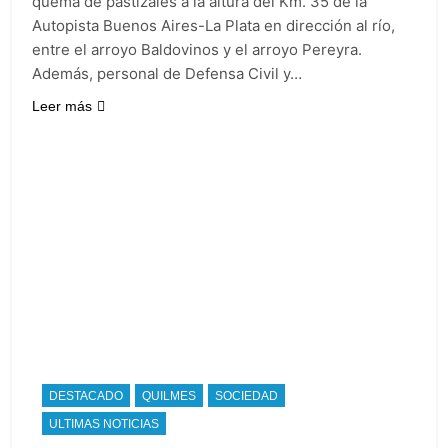
quema de pastizales a la altura del Km. 35 de la
Autopista Buenos Aires-La Plata en dirección al río,
entre el arroyo Baldovinos y el arroyo Pereyra.
Además, personal de Defensa Civil y…
Leer más
DESTACADO
QUILMES
SOCIEDAD
ULTIMAS NOTICIAS