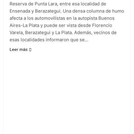
propiedad privada
15 Horas Atrás
Reserva de Punta Lara, entre esa localidad de
con foco en los
Día del Cirujano
Ensenada y Berazategui. Una densa columna de humo
desalojos
Torácico: una
afecta a los automovilistas en la autopista Buenos
especialidad clave
15 Horas Atrás
Aires-La Plata y puede ser vista desde Florencio
para el cuidado de la
Alerta naranja en
salud respiratoria en
Varela, Berazategui y La Plata. Además, vecinos de
Quilmes por
el Sanatorio Urquiza
esas localidades informaron que se…
tormentas severas y
1 Día Atrás
fuertes ráfagas de
Denunciaron
Leer más
viento
penalmente al
abogado libertario
1 Día Atrás
que propuso tirar
napalm sobre el Gran
Buenos Aires