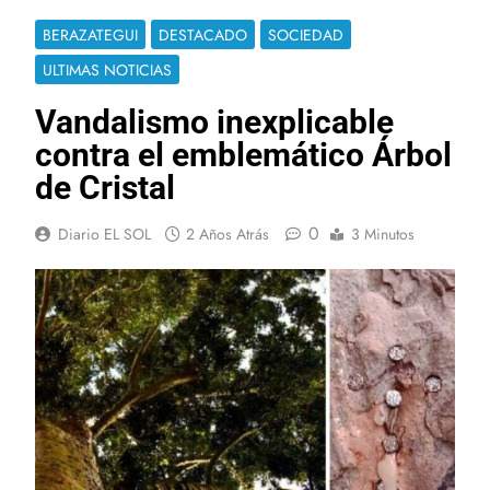
BERAZATEGUI
DESTACADO
SOCIEDAD
ULTIMAS NOTICIAS
Vandalismo inexplicable
contra el emblemático Árbol
de Cristal
0
Diario EL SOL
2 Años Atrás
3 Minutos