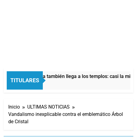
La crisis económica también llega a los templos: casi la mitad
TITULARES
 Horas Atrás
Inicio
ULTIMAS NOTICIAS
Vandalismo inexplicable contra el emblemático Árbol
de Cristal