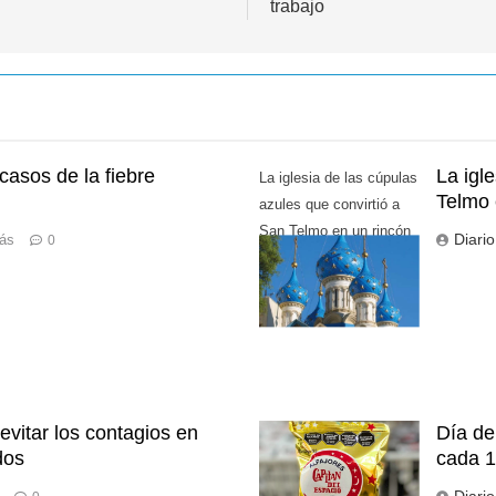
trabajo
casos de la fiebre
La igl
La iglesia de las cúpulas
Telmo 
azules que convirtió a
San Telmo en un rincón
Diari
rás
0
de la arquitectura rusa
evitar los contagios en
Día de
dos
cada 1
Diari