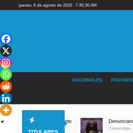
Saltar
jueves, 6 de agosto de 2026
7:35:31 AM
al
contenido
NACIONALES
PROVINC
s ráfagas de viento
Denunciaron penalmente al
7 Horas Atrás
TITULARES