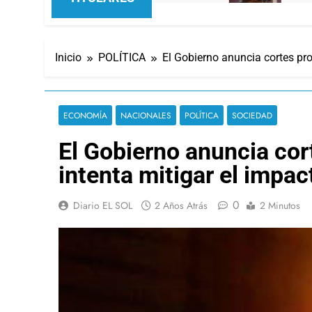
Inicio
POLÍTICA
El Gobierno anuncia cortes pr
ECONOMÍA
NACIONALES
POLÍTICA
SOCIEDAD
El Gobierno anuncia cor
intenta mitigar el impa
0
Diario EL SOL
2 Años Atrás
2 Minutos