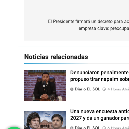
Navegación
de
El Presidente firmará un decreto para ac
empresa clave: preocupaci
entradas
Noticias relacionadas
Denunciaron penalmente a
propuso tirar napalm sob
Diario EL SOL
4 Horas Atr
Una nueva encuesta antic
2027 y da un ganador para
Diario EL SOL
6 Horas Atr