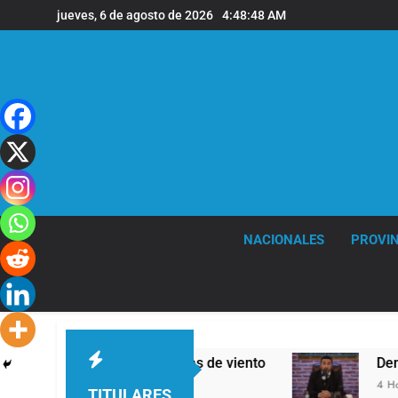
Saltar
jueves, 6 de agosto de 2026
4:48:49 AM
al
contenido
NACIONALES
PROVIN
uertes ráfagas de viento
Denunciaron penalme
4 Horas Atrás
TITULARES