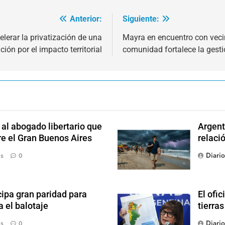
Anterior:
Siguiente:
elerar la privatización de una
Mayra en encuentro con vecin
ón por el impacto territorial
comunidad fortalece la gest
l abogado libertario que
Argent
re el Gran Buenos Aires
relaci
Diari
ás
0
ipa gran paridad para
El ofic
 el balotaje
tierras
Diari
ás
0