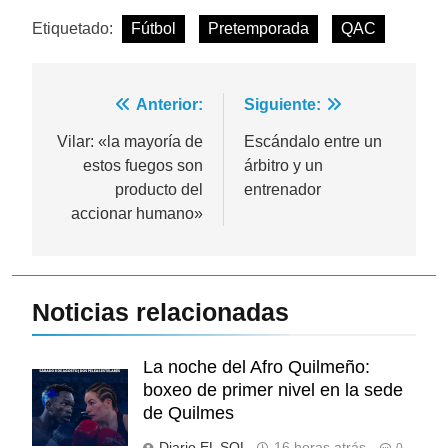
Etiquetado:
Fútbol
Pretemporada
QAC
Navegación
Anterior:
Siguiente:
de
Vilar: «la mayoría de
Escándalo entre un
estos fuegos son
árbitro y un
entradas
producto del
entrenador
accionar humano»
Noticias relacionadas
La noche del Afro Quilmeño:
boxeo de primer nivel en la sede
de Quilmes
Diario EL SOL
16 horas atrás
0