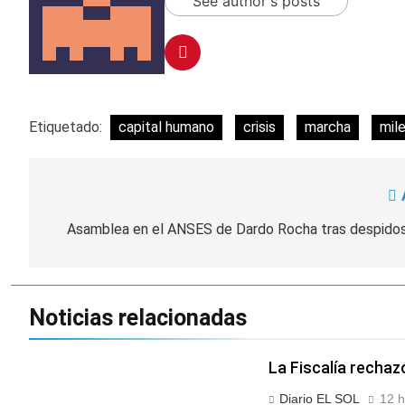
See author's posts
Etiquetado:
capital humano
crisis
marcha
mile
Navegación
de
Asamblea en el ANSES de Dardo Rocha tras despido
entradas
Noticias relacionadas
La Fiscalía rechaz
Diario EL SOL
12 h