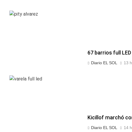
67 barrios full LED
Diario EL SOL
13 h
Kicillof marchó co
Diario EL SOL
14 h