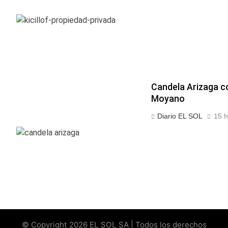
Candela Arizaga c
Moyano
Diario EL SOL
15 h
© Copyright 2026 EL SOL SA | Todos los derechos