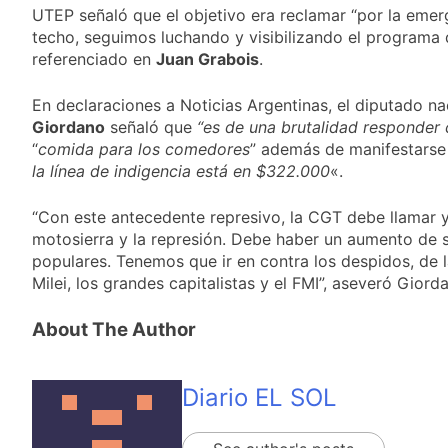
viento: más de 10
23 Horas Atrás
UTEP señaló que el objetivo era reclamar “por la emerge
Tierras
provincias bajo alerta
Senado debate el
techo, seguimos luchando y visibilizando el programa 
meteorológica
proyecto sobre
referenciado en
Juan Grabois
.
propiedad privada
1 Día Atrás
con foco en los
Día del Cirujano
En declaraciones a Noticias Argentinas, el diputado na
desalojos
Torácico: una
Giordano
señaló que
“es de una brutalidad responder 
especialidad clave
1 Día Atrás
“
comida para los comedores
” además de manifestarse 
para el cuidado de la
Alerta naranja en
la línea de indigencia está en $322.000
«.
salud respiratoria en
Quilmes por
el Sanatorio Urquiza
tormentas severas y
1 Día Atrás
“Con este antecedente represivo, la CGT debe llamar 
fuertes ráfagas de
motosierra y la represión. Debe haber un aumento de s
viento
populares. Tenemos que ir en contra los despidos, de l
Milei, los grandes capitalistas y el FMI”, aseveró Giord
About The Author
Diario EL SOL