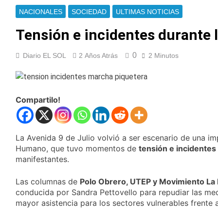
Ley de Propiedad
La Diócesis de
NACIONALES
SOCIEDAD
ULTIMAS NOTICIAS
Privada
Quilmes celebra la
fiesta de San
Tensión e incidentes durante 
16 Horas Atrás
Cayetano
La Línea 148 pasó a
ser operada por La
0
Diario EL SOL
2 Años Atrás
2 Minutos
Central de Vicente
17 Horas Atrás
López
La Municipalidad de
Quilmes limpió
sumideros y
17 Horas Atrás
Compartilo!
desagües en medio
Transporte: un
de las lluvias
asistente virtual para
consultar
18 Horas Atrás
infracciones en
La Avenida 9 de Julio volvió a ser escenario de una im
Una gran
segundos
convocatoria en la
Humano, que tuvo momentos de
tensión e incidentes
obra teatral «Los
manifestantes.
19 Horas Atrás
Abuelos No Mienten»
Marcha al Congreso:
cortes, desvíos y
Las columnas de
Polo Obrero, UTEP y Movimiento La
operativo de
conducida por Sandra Pettovello para repudiar las med
22 Horas Atrás
seguridad por la
Tormentas severas y
mayor asistencia para los sectores vulnerables frente 
protesta contra la
fuertes ráfagas de
reforma de la Ley de